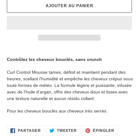
AJOUTER AU PANIER
Ajout
d'un
Contrôlez les cheveux bouclés, sans crunch
produit
à
Curl Control Mousse tames, définit et maintient pendant des
votre
heures, scellant l'humidité et empêche les cheveux crépus sous
panier
toute formes de météo. La formule légère et puissante, infusée
avec de l'huile d'argan, offre des cheveux doux et lisses avec
une texture naturelle et aucun résidu collant.
Pour les cheveux bouclés aux cheveux très serrés.
PARTAGER
TWEETER
ÉPINGLER
PARTAGER
TWEETER
ÉPINGLER
SUR
SUR
SUR
FACEBOOK
TWITTER
PINTEREST