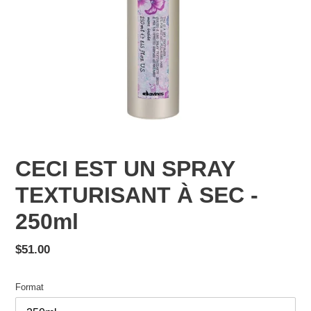
CECI EST UN SPRAY
TEXTURISANT À SEC -
250ml
Prix
$51.00
normal
Format