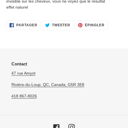
invisible sur les cheveux, vous ne voyez que le résultat
effet naturel
PARTAGER
TWEETER
ÉPINGLER
PARTAGER
TWEETER
ÉPINGLER
SUR
SUR
SUR
FACEBOOK
TWITTER
PINTEREST
Contact
47 rue Amyot
Rivière-du-Loup, QC, Canada, G5R 3E8
418 867-8026
Facebook
Instagram