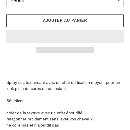
AJOUTER AU PANIER
Ajout
d'un
produit
à
Spray sec texturisant avec un effet de fixation moyen, pour un
votre
look plein de corps en un instant
panier
Bénéfices:
créer de la texture avec un effet ébouriffé
refaçonner rapidement sans laver vos cheveux
ne colle pas et n'alourdit pas