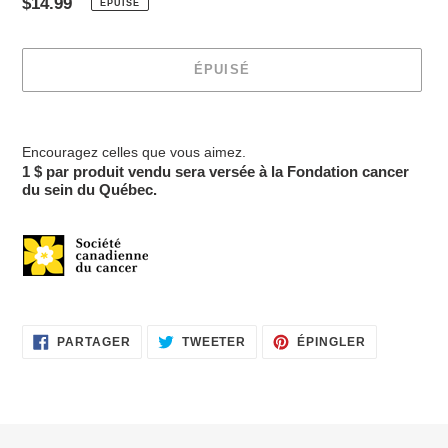
Prix
$14.99
ÉPUISÉ
normal
ÉPUISÉ
Ajout
d'un
Encouragez celles que vous aimez.
produit
1 $
par produit vendu sera versée à la Fondation cancer
à
du sein du Québec.
votre
panier
PARTAGER
TWEETER
ÉPINGLER
PARTAGER
TWEETER
ÉPINGLER
SUR
SUR
SUR
FACEBOOK
TWITTER
PINTEREST