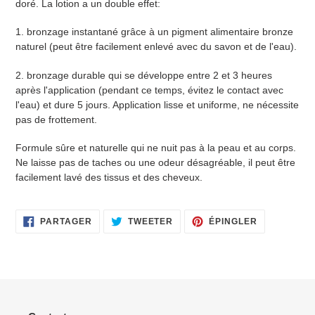
doré. La lotion a un double effet:
à
votre
1. bronzage instantané grâce à un pigment alimentaire bronze
panier
naturel (peut être facilement enlevé avec du savon et de l'eau).
2. bronzage durable qui se développe entre 2 et 3 heures
après l'application (pendant ce temps, évitez le contact avec
l'eau) et dure 5 jours. Application lisse et uniforme, ne nécessite
pas de frottement.
Formule sûre et naturelle qui ne nuit pas à la peau et au corps.
Ne laisse pas de taches ou une odeur désagréable, il peut être
facilement lavé des tissus et des cheveux.
PARTAGER
TWEETER
ÉPINGLER
PARTAGER
TWEETER
ÉPINGLER
SUR
SUR
SUR
FACEBOOK
TWITTER
PINTEREST