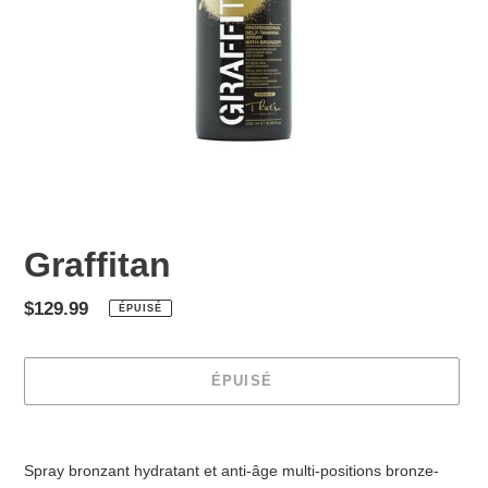
Graffitan
Prix
$129.99
ÉPUISÉ
normal
ÉPUISÉ
Ajout
d'un
Spray bronzant hydratant et anti-âge multi-positions bronze-
produit